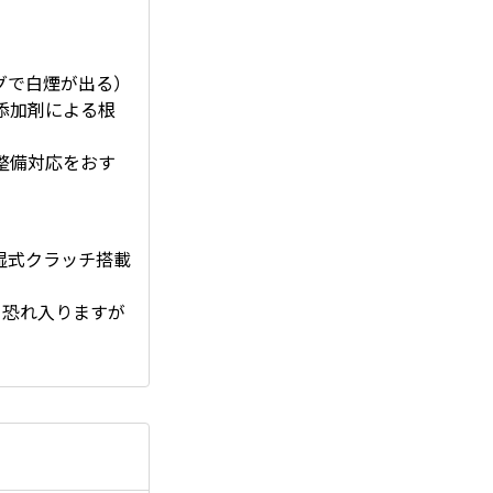
。
グで白煙が出る）
添加剤による根
整備対応をおす
湿式クラッチ搭載
、恐れ入りますが