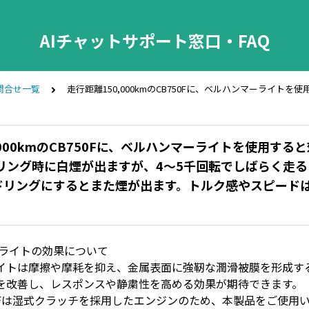
AIチャットサポート窓口・FAQ
問合せ一覧
走行距離150,000kmのCB750Fに、ベルハンマーラ
,000kmのCB750Fに、ベルハンマーライトを使用する
ドリング時に白煙が出ますが、4〜5千回転でしばらく走
ドリングにするとまた煙が出ます。トルク感やスピード
ーライトの効果について
イトは摩擦や摩耗を抑え、金属表面に強靭な潤滑被膜を形成す
を改善し、レスポンスや静粛性を高める効果が期待できます。
50Fは湿式クラッチを採用したエンジンのため、本製品をご使用