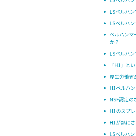
LSベルハ
LSベルハン
ベルハンマ
か？
LSベルハ
「H1」と
厚生労働省
H1ベルハ
NSF認定
H1のスプ
H1が熱に
LSベルハ