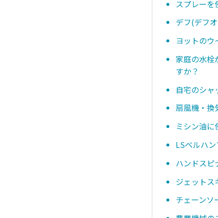
スプレーを
デフ(デフ
ヨットのウ
家庭の水栓
すか？
自宅のシャ
扇風機・換
ミシン油に
LSベルハ
ハンドスピ
ジェットス
チェーンソ