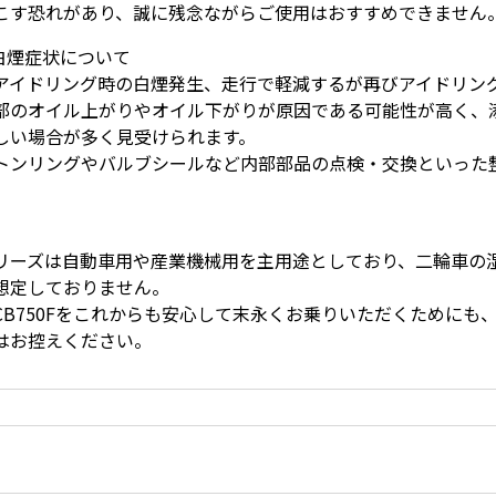
こす恐れがあり、誠に残念ながらご使用はおすすめできません
の白煙症状について
アイドリング時の白煙発生、走行で軽減するが再びアイドリン
部のオイル上がりやオイル下がりが原因である可能性が高く、
しい場合が多く見受けられます。
トンリングやバルブシールなど内部部品の点検・交換といった
。
リーズは自動車用や産業機械用を主用途としており、二輪車の
想定しておりません。
CB750Fをこれからも安心して末永くお乗りいただくためにも
はお控えください。