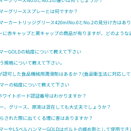
ンマーグリーススプレーとは何ですか？
マーカートリッジグリース420mlNo.0とNo.2の見分け方はあ
ーに赤キャップと黒キャップの商品が有りますが、どのような
ンマーGOLDの粘度について教えて下さい
いう規格について教えて下さい。
が認可した食品機械用潤滑剤はあるか？(食品衛生法に対応して
ンマーの粘度について教えて下さい
のホワイトボード認証番号はわかりますか？
レー、グリース、原液は混在しても大丈夫でしょうか？
さらされた際に出てくる煙に害はありますか？
ンマーやLSベルハンマーGOLDはボルトの緩め剤として使用で