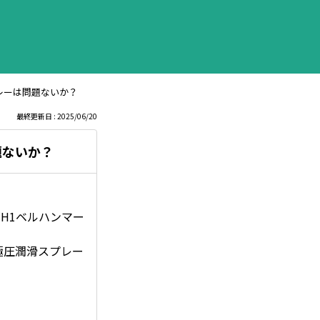
レーは問題ないか？
最終更新日 : 2025/06/20
題ないか？
「H1ベルハンマー
。
極圧潤滑スプレー