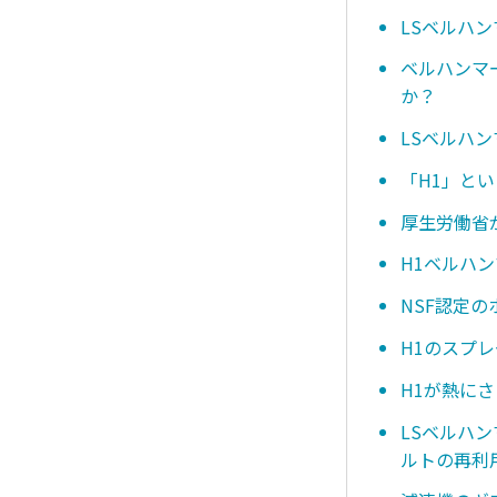
LSベルハン
ベルハンマ
か？
LSベルハ
「H1」と
厚生労働省
H1ベルハ
NSF認定
H1のスプ
H1が熱に
LSベルハ
ルトの再利