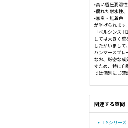
•高い極圧潤滑
•優れた耐水性
•無臭・無着色
が挙げられます
「ベルシンス H
しては大きく重
したがいまして
ハンマースプレ
なお、厳密な成
すため、特に自
では個別にご確
関連する質問
LSシリーズ