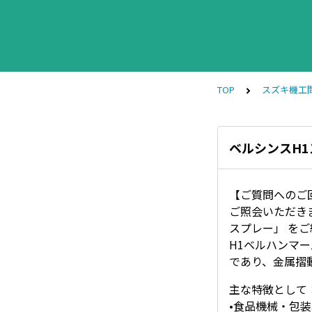
TOP
スズキ機工
ベルシンスH
【ご質問へのご
ご照会いただきま
スプレー」 を
H1ベルハンマー
であり、金属摺
主な特徴として
•食品機械・包