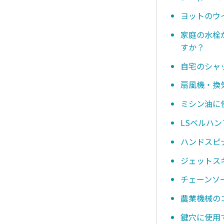
ヨットのウ
家庭の水栓
すか？
自宅のシャ
扇風機・換
ミシン油に
LSベルハ
ハンドスピ
ジェットス
チェーンソ
農業機械の
鍵穴に使用