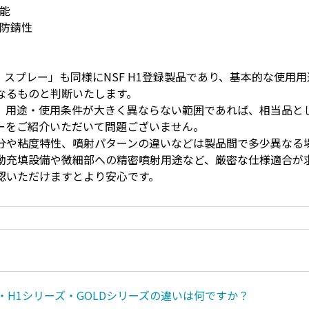
性能
、防錆性
。
1 スプレー」も同様にNSF H1登録製品であり、基本的な使用
なるものと判断いたします。
、用途・使用条件が大きく異ならない範囲であれば、相当品とし
ーをご紹介いただいて問題ございません。
分や粘度特性、噴射パターンの違いなどは製品間で多少異なる
動充填設備や微細部への精密噴射用途など、厳密な仕様適合が
認いただけますとより安心です。
・H1シリーズ・GOLDシリーズの違いは何ですか？