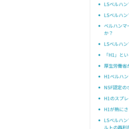
LSベルハ
LSベルハン
ベルハンマ
か？
LSベルハ
「H1」と
厚生労働省
H1ベルハ
NSF認定
H1のスプ
H1が熱に
LSベルハ
ルトの再利