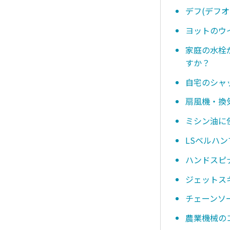
デフ(デフ
ヨットのウ
家庭の水栓
すか？
自宅のシャ
扇風機・換
ミシン油に
LSベルハ
ハンドスピ
ジェットス
チェーンソ
農業機械の