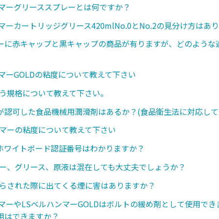
ンマーグリーススプレーとは何ですか？
マーカートリッジグリース420mlNo.0とNo.2の見分け方はあ
ーに赤キャップと黒キャップの商品が有りますが、どのような
ンマーGOLDの粘度について教えて下さい
いう規格について教えて下さい。
が認可した食品機械用潤滑剤はあるか？(食品衛生法に対応して
ンマーの粘度について教えて下さい
のホワイトボード認証番号はわかりますか？
レー、グリース、原液は混在しても大丈夫でしょうか？
さらされた際に出てくる煙に害はありますか？
ンマーやLSベルハンマーGOLDはボルトの緩め剤として使用で
用はできますか？