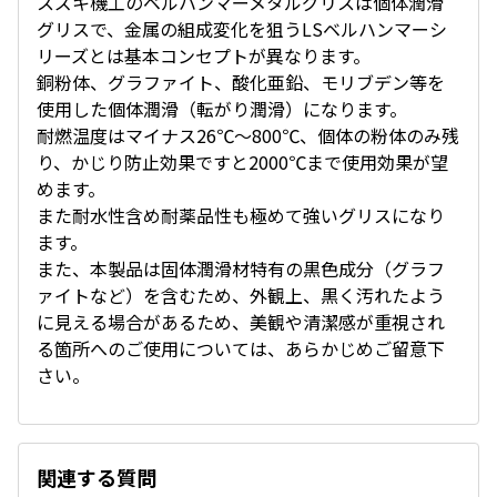
スズキ機工のベルハンマーメタルグリスは個体潤滑
グリスで、金属の組成変化を狙うLSベルハンマーシ
リーズとは基本コンセプトが異なります。
銅粉体、グラファイト、酸化亜鉛、モリブデン等を
使用した個体潤滑（転がり潤滑）になります。
耐燃温度はマイナス26℃～800℃、個体の粉体のみ残
り、かじり防止効果ですと2000℃まで使用効果が望
めます。
また耐水性含め耐薬品性も極めて強いグリスになり
ます。
また、本製品は固体潤滑材特有の黒色成分（グラフ
ァイトなど）を含むため、外観上、黒く汚れたよう
に見える場合があるため、美観や清潔感が重視され
る箇所へのご使用については、あらかじめご留意下
さい。
関連する質問