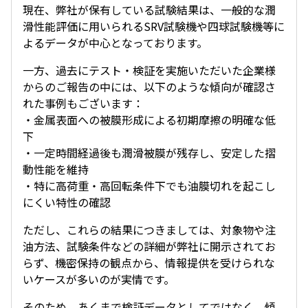
現在、弊社が保有している試験結果は、一般的な潤
滑性能評価に用いられるSRV試験機や四球試験機等に
よるデータが中心となっております。
一方、過去にテスト・検証を実施いただいた企業様
からのご報告の中には、以下のような傾向が確認さ
れた事例もございます：
・金属表面への被膜形成による初期摩擦の明確な低
下
・一定時間経過後も潤滑被膜が残存し、安定した摺
動性能を維持
・特に高荷重・高回転条件下でも油膜切れを起こし
にくい特性の確認
ただし、これらの結果につきましては、対象物や注
油方法、試験条件などの詳細が弊社に開示されてお
らず、機密保持の観点から、情報提供を受けられな
いケースが多いのが実情です。
そのため、あくまで検証データとしてではなく、傾