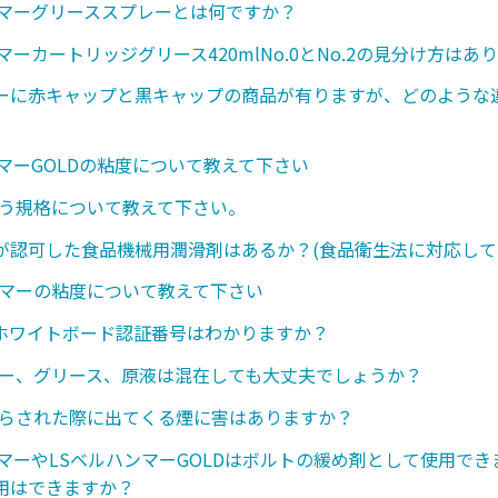
ンマーグリーススプレーとは何ですか？
マーカートリッジグリース420mlNo.0とNo.2の見分け方はあ
ーに赤キャップと黒キャップの商品が有りますが、どのような
ンマーGOLDの粘度について教えて下さい
いう規格について教えて下さい。
が認可した食品機械用潤滑剤はあるか？(食品衛生法に対応して
ンマーの粘度について教えて下さい
のホワイトボード認証番号はわかりますか？
レー、グリース、原液は混在しても大丈夫でしょうか？
さらされた際に出てくる煙に害はありますか？
ンマーやLSベルハンマーGOLDはボルトの緩め剤として使用で
用はできますか？