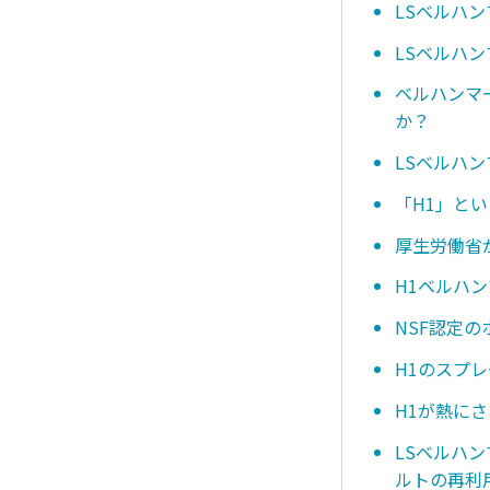
LSベルハ
LSベルハン
ベルハンマ
か？
LSベルハ
「H1」と
厚生労働省
H1ベルハ
NSF認定
H1のスプ
H1が熱に
LSベルハ
ルトの再利